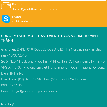
Email :
dungnl@vinhthanhgroup.com.vn
Skype :
vinhthanhgroup
CÔNG TY TNHH MỘT THÀNH VIÊN TƯ VẤN VÀ ĐẦU TƯ VINH
THÀNH
Giấy phép ĐKKD: 0104508863 do sở KHĐT Hà Nội cấp ngày lần đầu
ngày 10/03/2010
Số 5, Ngõ 411, đường Phúc Tân, P. Phúc Tân, Q. Hoàn Kiếm, TP Hà Nội
VPGD: TT3-07, Khu đấu giá Việt Hưng, phố Kim Quan Thượng, Q. Long
Biên, TP Hà Nội
Điện thoại: (04) 3932 3658 - Fax: (04) 38257775/ Hotline:
090.342.1130
Email:
dungnl@vinhthanhgroup.com.vn
DỊCH VỤ