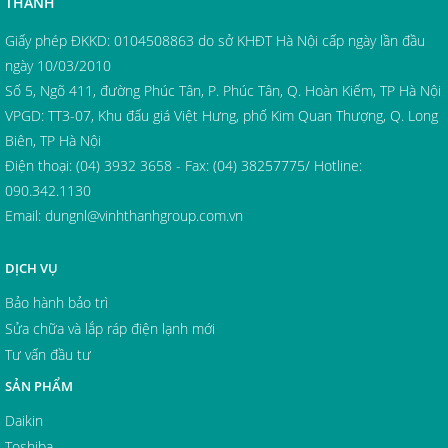
THÀNH
Giấy phép ĐKKD: 0104508863 do sở KHĐT Hà Nội cấp ngày lần đầu
ngày 10/03/2010
Số 5, Ngõ 411, đường Phúc Tân, P. Phúc Tân, Q. Hoàn Kiếm, TP Hà Nội
VPGD: TT3-07, Khu đấu giá Việt Hưng, phố Kim Quan Thượng, Q. Long
Biên, TP Hà Nội
Điện thoại: (04) 3932 3658 - Fax: (04) 38257775/ Hotline:
090.342.1130
Email:
dungnl@vinhthanhgroup.com.vn
DỊCH VỤ
Bảo hành bảo trì
Sửa chữa và lắp ráp điện lạnh mới
Tư vấn đầu tư
SẢN PHẨM
Daikin
Toshiba