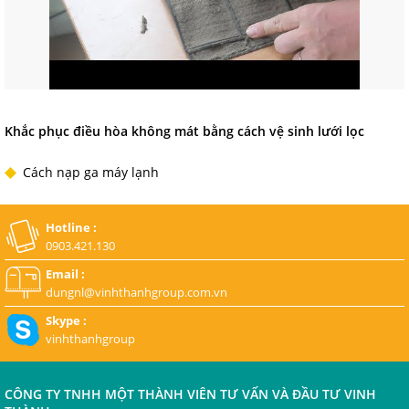
Khắc phục điều hòa không mát bằng cách vệ sinh lưới lọc
Cách nạp ga máy lạnh
Hotline :
0903.421.130
Email :
dungnl@vinhthanhgroup.com.vn
Skype :
vinhthanhgroup
CÔNG TY TNHH MỘT THÀNH VIÊN TƯ VẤN VÀ ĐẦU TƯ VINH