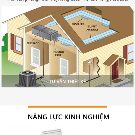
TƯ VẤN THIẾT KẾ
NĂNG LỰC KINH NGHIỆM