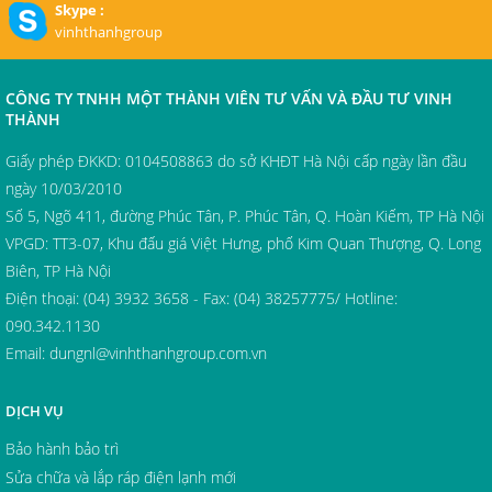
Skype :
vinhthanhgroup
CÔNG TY TNHH MỘT THÀNH VIÊN TƯ VẤN VÀ ĐẦU TƯ VINH
THÀNH
Giấy phép ĐKKD: 0104508863 do sở KHĐT Hà Nội cấp ngày lần đầu
ngày 10/03/2010
Số 5, Ngõ 411, đường Phúc Tân, P. Phúc Tân, Q. Hoàn Kiếm, TP Hà Nội
VPGD: TT3-07, Khu đấu giá Việt Hưng, phố Kim Quan Thượng, Q. Long
Biên, TP Hà Nội
Điện thoại: (04) 3932 3658 - Fax: (04) 38257775/ Hotline:
090.342.1130
Email:
dungnl@vinhthanhgroup.com.vn
DỊCH VỤ
Bảo hành bảo trì
Sửa chữa và lắp ráp điện lạnh mới