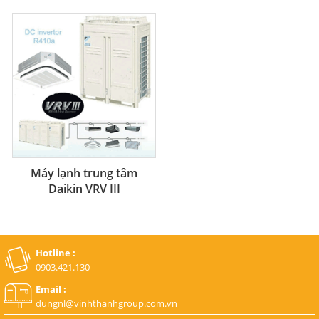
Máy lạnh trung tâm
Daikin VRV III
Hotline :
0903.421.130
Email :
dungnl@vinhthanhgroup.com.vn