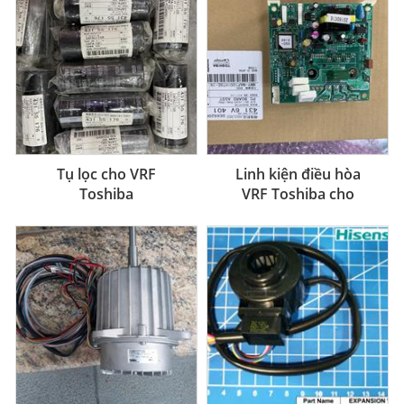
Tụ lọc cho VRF
Linh kiện điều hòa
Toshiba
VRF Toshiba cho
Model MAP 1201TH8