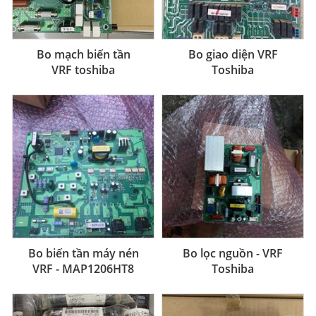
Bo mạch biến tần
Bo giao diện VRF
VRF toshiba
Toshiba
Bo biến tần máy nén
Bo lọc nguồn - VRF
VRF - MAP1206HT8
Toshiba