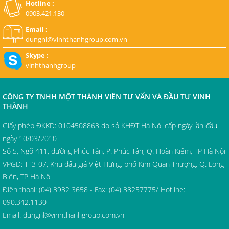
Hotline :
0903.421.130
Email :
dungnl@vinhthanhgroup.com.vn
Skype :
vinhthanhgroup
CÔNG TY TNHH MỘT THÀNH VIÊN TƯ VẤN VÀ ĐẦU TƯ VINH
THÀNH
Giấy phép ĐKKD: 0104508863 do sở KHĐT Hà Nội cấp ngày lần đầu
ngày 10/03/2010
Số 5, Ngõ 411, đường Phúc Tân, P. Phúc Tân, Q. Hoàn Kiếm, TP Hà Nội
VPGD: TT3-07, Khu đấu giá Việt Hưng, phố Kim Quan Thượng, Q. Long
Biên, TP Hà Nội
Điện thoại: (04) 3932 3658 - Fax: (04) 38257775/ Hotline:
090.342.1130
Email:
dungnl@vinhthanhgroup.com.vn