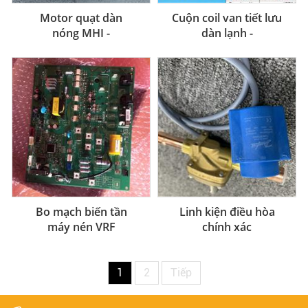
Motor quạt dàn
Cuộn coil van tiết lưu
nóng MHI -
dàn lạnh -
Mitsubishi heavy
Hisense/Hitachi
industrics
Bo mạch biến tần
Linh kiện điều hòa
máy nén VRF
chính xác
Toshiba
1
2
Tiếp