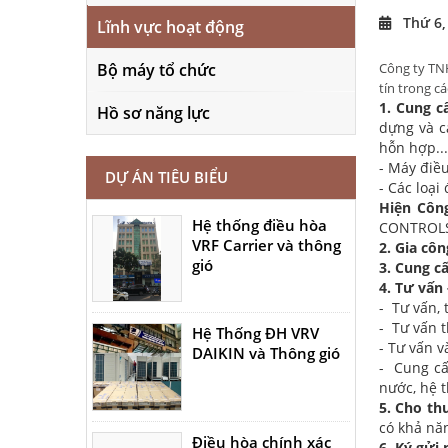
Thứ 6,
Lĩnh vực hoạt động
Bộ máy tổ chức
Công ty TNH
tín trong cá
1. Cung c
Hồ sơ năng lực
dựng và c
hỗn hợp...
- Máy điều
DỰ ÁN TIÊU BIỂU
- Các loại
Hiện Công
Hệ thống điều hòa
CONTROLS
VRF Carrier và thông
2. Gia côn
gió
3. Cung cấ
4. Tư vấn 
- Tư vấn, 
- Tư vấn t
Hệ Thống ĐH VRV
- Tư vấn v
DAIKIN và Thông gió
- Cung cấ
nước, hệ t
5. Cho th
có khả nă
Điều hòa chính xác
6. Ký gửi