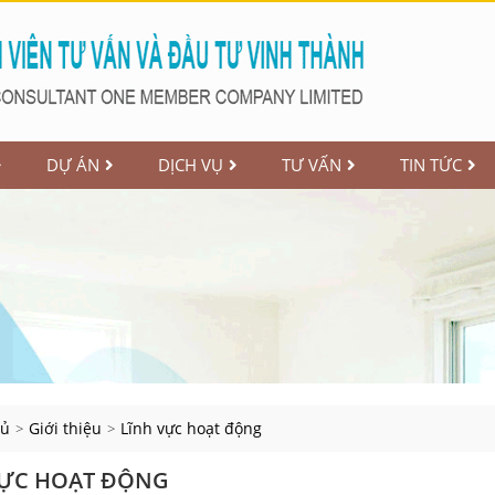
DỰ ÁN
DỊCH VỤ
TƯ VẤN
TIN TỨC
hủ
Giới thiệu
Lĩnh vực hoạt động
>
>
VỰC HOẠT ĐỘNG