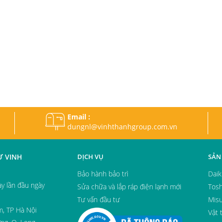
Email :
dungnl@vinhthanhgroup.com.vn
Ư VINH
DỊCH VỤ
SẢN
Bảo hành bảo trì
Daik
y lần đầu ngày
Sửa chữa và lắp ráp điện lạnh mới
Tosh
Tư vấn đầu tư
Misu
m, TP Hà Nội
Vật 