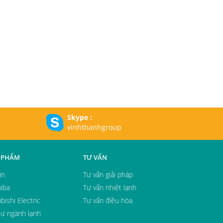
Skype :
vinhthanhgroup
 PHẨM
TƯ VẤN
in
Tư vấn giải pháp
iba
Tư vấn nhiệt lạnh
bishi Electric
Tư vấn điều hòa
tư ngành lạnh