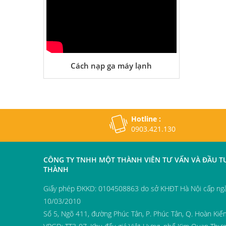
Cách nạp ga máy lạnh
Hotline :
0903.421.130
CÔNG TY TNHH MỘT THÀNH VIÊN TƯ VẤN VÀ ĐẦU T
THÀNH
Giấy phép ĐKKD: 0104508863 do sở KHĐT Hà Nội cấp ngà
10/03/2010
Số 5, Ngõ 411, đường Phúc Tân, P. Phúc Tân, Q. Hoàn Kiế