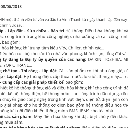
 08/06/2018
H một thành viên tư vấn và đầu tư Vinh Thành từ ngày thành lập đến nay 
c lĩnh vực sau:
ấp - Lắp đặt - Sửa chữa - Bảo trì
Hệ thống Điều hòa không khí và 
ác công trình trong khu công nghiệp, nhà xưởng và các công trì
, bao gồm:
 hòa không khí trung tâm kiểu VRV, Chiller, chính xác…
 điều hòa cục bộ cho các tòa nhà văn phòng, khách sạn, tổng đài v
 ty đang là Đại lý ủy quyền của các hãng:
DAIKIN, TOSHIBA, M
, YORK, TRANE…
g chế tạo - Thi công - Lắp đặt:
Các sản phẩm cơ khí như ống gió, c
p - Lắp đặt:
Hệ thống điện, cấp thoát nước, lò sưởi, thang máy... t
- Cung cấp các giải pháp thiết kế
, bao gồm:
thiết kế hệ thống thông gió và điều hòa không khí cho công trình 
hiết kế hệ thống điện, hệ thống nước cho công trình dân dụng, côn
à chuyển giao công nghệ trong lĩnh vực điện, điện tử, điện lạnh cô
p giải pháp cho hệ thống cơ điện bao gồm hệ thống điều hòa thô
hống kết nối điều khiển thông minh BMS, IBMS cho tòa nhà...
uê các sản phẩm:
Máy điều hòa không khí đặc biệt chú ý đến khá
ng mua sắm.
 mua bán hàng hóa sản xuất và tiêu dùng:
điện, điện tử, điện lạnh