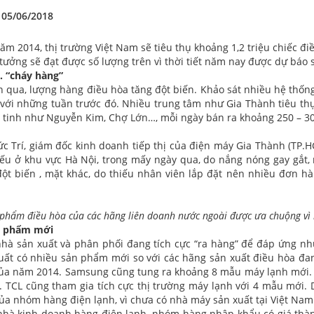
 05/06/2018
ăm 2014, thị trường Việt Nam sẽ tiêu thụ khoảng 1,2 triệu chiếc đi
 tưởng sẽ đạt được số lượng trên vì thời tiết năm nay được dự báo 
 “cháy hàng”
n qua, lượng hàng điều hòa tăng đột biến. Khảo sát nhiều hệ thống
o với những tuần trước đó. Nhiều trung tâm như Gia Thành tiêu t
vệ tinh như Nguyễn Kim, Chợ Lớn…, mỗi ngày bán ra khoảng 250 – 30
c Trí, giám đốc kinh doanh tiếp thị của điện máy Gia Thành (TP.H
yếu ở khu vực Hà Nội, trong mấy ngày qua, do nắng nóng gay gắt,
đột biến , mặt khác, do thiếu nhân viên lắp đặt nên nhiều đơn hà
phẩm điều hòa của các hãng liên doanh nước ngoài được ưa chuộng vì lu
n phẩm mới
nhà sản xuất và phân phối đang tích cực “ra hàng” để đáp ứng nh
uất có nhiều sản phẩm mới so với các hãng sản xuất điều hòa đan
ủa năm 2014. Samsung cũng tung ra khoảng 8 mẫu máy lạnh mới.
g. TCL cũng tham gia tích cực thị trường máy lạnh với 4 mẫu mới. 
của nhóm hàng điện lạnh, vì chưa có nhà máy sản xuất tại Việt Na
nhà kinh doanh hàng điện lạnh, nhóm hàng nhập khẩu có giá thà