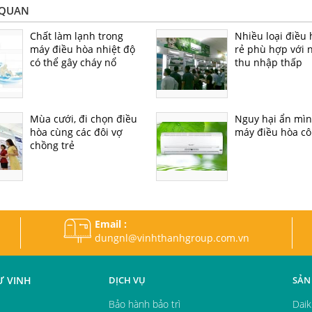
 QUAN
Chất làm lạnh trong
Nhiều loại điều 
máy điều hòa nhiệt độ
rẻ phù hợp với 
có thể gây cháy nổ
thu nhập thấp
Mùa cưới, đi chọn điều
Nguy hại ẩn mìn
hòa cùng các đôi vợ
máy điều hòa cô
chồng trẻ
Email :
dungnl@vinhthanhgroup.com.vn
Ư VINH
DỊCH VỤ
SẢN
Bảo hành bảo trì
Daik