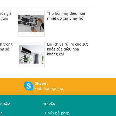
hòa giá
Thu hồi máy điều hòa
người
nhiệt độ gây cháy nổ
h trong
Lợi ích và rủi ro cho sức
ng sở
khỏe của điều hòa
không khí
Skype :
vinhthanhgroup
 PHẨM
TƯ VẤN
in
Tư vấn giải pháp