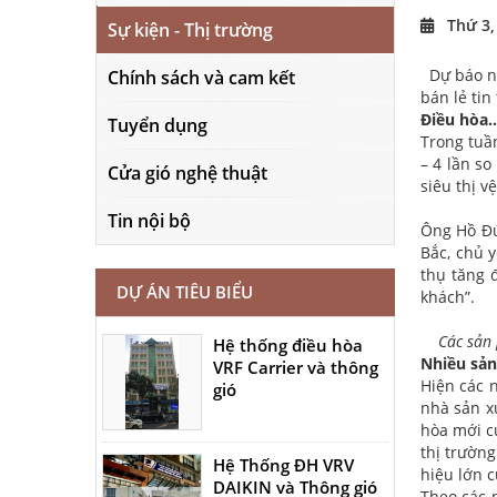
Thứ 3,
Sự kiện - Thị trường
Dự báo n
Chính sách và cam kết
bán lẻ tin
Điều hòa…
Tuyển dụng
Trong tuầ
– 4 lần s
Cửa gió nghệ thuật
siêu thị 
Tin nội bộ
Ông Hồ Đứ
Bắc, chủ 
thụ tăng 
DỰ ÁN TIÊU BIỂU
khách”.
Các sản 
Hệ thống điều hòa
Nhiều sả
VRF Carrier và thông
Hiện các 
gió
nhà sản x
hòa mới c
thị trườn
Hệ Thống ĐH VRV
hiệu lớn 
DAIKIN và Thông gió
Theo các 