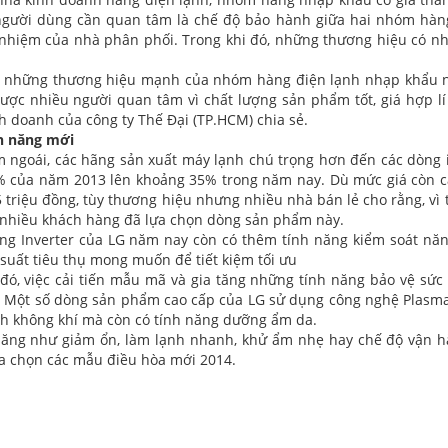
gười dùng cần quan tâm là chế độ bảo hành giữa hai nhóm hà
 nhiệm của nhà phân phối. Trong khi đó, những thương hiệu có nh
 những thương hiệu mạnh của nhóm hàng điện lạnh nhạp khẩu nh
ược nhiều người quan tâm vì chất lượng sản phẩm tốt, giá hợp lí ,
h doanh của công ty Thế Đại (TP.HCM) chia sẻ.
h năng mới
m ngoái, các hãng sản xuất máy lạnh chú trọng hơn đến các dòng
% của năm 2013 lên khoảng 35% trong năm nay. Dù mức giá còn 
,5 triệu đồng, tùy thương hiệu nhưng nhiều nhà bán lẻ cho rằng, vì
nhiều khách hàng đã lựa chọn dòng sản phẩm này.
ng Inverter của LG năm nay còn có thêm tính năng kiểm soát nă
suất tiêu thụ mong muốn để tiết kiệm tối ưu
đó, việc cải tiến mẫu mã và gia tăng những tính năng bảo vệ sứ
 Một số dòng sản phẩm cao cấp của LG sử dụng công nghệ Plasmaste
ạch không khí mà còn có tính năng dưỡng ẩm da.
năng như giảm ổn, làm lạnh nhanh, khử ẩm nhẹ hay chế độ vận h
ựa chọn các mẫu điều hòa mới 2014.