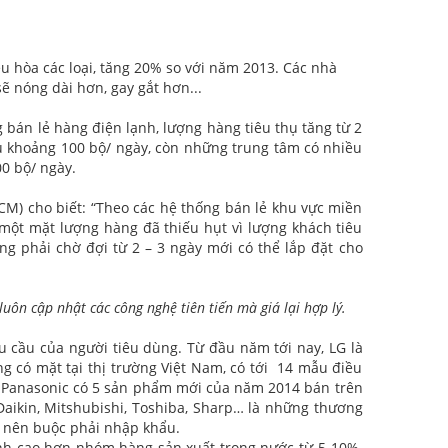
ều hòa các loại, tăng 20% so với năm 2013. Các nhà
sẽ nóng dài hơn, gay gắt hơn...
 bán lẻ hàng điện lạnh, lượng hàng tiêu thụ tăng từ 2
hụ khoảng 100 bộ/ ngày, còn những trung tâm có nhiều
0 bộ/ ngày.
CM) cho biết: “Theo các hệ thống bán lẻ khu vực miền
 một mặt lượng hàng đã thiếu hụt vì lượng khách tiêu
ng phải chờ đợi từ 2 – 3 ngày mới có thể lắp đặt cho
ôn cập nhật các công nghệ tiên tiến mà giá lại hợp lý.
u cầu của người tiêu dùng. Từ đầu năm tới nay, LG là
g có mặt tại thị trường Việt Nam, có tới 14 mẫu điều
 Panasonic có 5 sản phẩm mới của năm 2014 bán trên
Daikin, Mitshubishi, Toshiba, Sharp… là những thương
m nên buộc phải nhập khẩu.
nh cao hơn nhóm hàng sản xuất trong nước từ 5-10%.