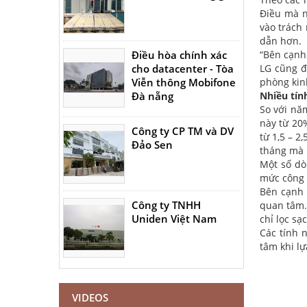
Điều mà n
vào trách
dẫn hơn.
Điều hòa chính xác
“Bên cạnh
cho datacenter - Tòa
LG cũng đ
Viễn thông Mobifone
phòng kin
Đà nẵng
Nhiều tín
So với nă
này từ 20
Công ty CP TM và DV
từ 1,5 – 2
Đảo Sen
tháng mà 
Một số dò
mức công 
Bên cạnh 
Công ty TNHH
quan tâm.
Uniden Việt Nam
chỉ lọc s
Các tính 
tâm khi l
VIDEOS