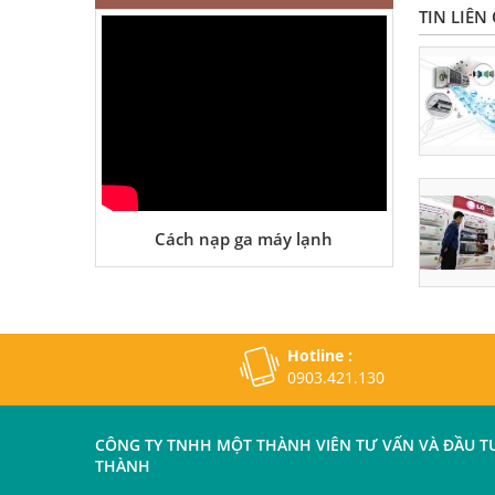
TIN LIÊN
Cách nạp ga máy lạnh
Hotline :
0903.421.130
CÔNG TY TNHH MỘT THÀNH VIÊN TƯ VẤN VÀ ĐẦU T
THÀNH