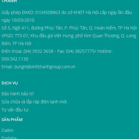
THÀNH
Giấy phép ĐKKD: 0104508863 do sở KHĐT Hà Nội cấp ngày lần đầu
ngày 10/03/2010
Số 5, Ngõ 411, đường Phúc Tân, P. Phúc Tân, Q. Hoàn Kiếm, TP Hà Nội
VPGD: TT3-07, Khu đấu giá Việt Hưng, phố Kim Quan Thượng, Q. Long
Biên, TP Hà Nội
Điện thoại: (04) 3932 3658 - Fax: (04) 38257775/ Hotline:
090.342.1130
Email:
dungnl@vinhthanhgroup.com.vn
DỊCH VỤ
Bảo hành bảo trì
Sửa chữa và lắp ráp điện lạnh mới
Tư vấn đầu tư
SẢN PHẨM
Daikin
Toshiba