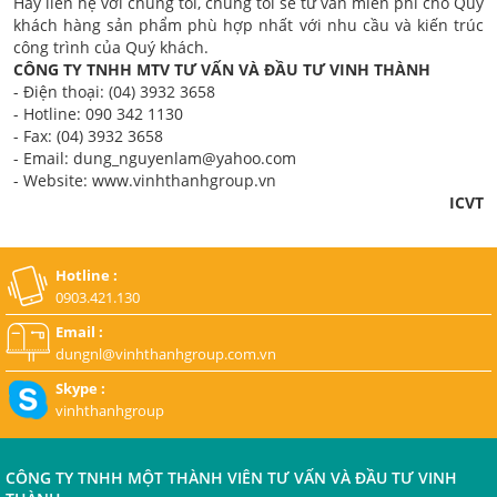
Hãy liên hệ với chúng tôi, chúng tôi sẽ tư vấn miễn phí cho Quý
khách hàng sản phẩm phù hợp nhất với nhu cầu và kiến trúc
công trình của Quý khách.
CÔNG TY TNHH MTV TƯ VẤN VÀ ĐẦU TƯ VINH THÀNH
- Điện thoại: (04) 3932 3658
- Hotline: 090 342 1130
- Fax: (04) 3932 3658
- Email:
dung_nguyenlam@yahoo.com
- Website: www.vinhthanhgroup.vn
ICVT
Hotline :
0903.421.130
Email :
dungnl@vinhthanhgroup.com.vn
Skype :
vinhthanhgroup
CÔNG TY TNHH MỘT THÀNH VIÊN TƯ VẤN VÀ ĐẦU TƯ VINH