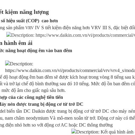
iết kiệm năng lượng
 số hiệu suất (COP) cao hơn
n phẩm
IV S tiết kiệm điện năng hơn VRV III S, đặc biệt đố
VRV
n hành êm ái
ức năng hoạt động êm vào ban đêm
ạt động êm ban đêm sẽ được kích hoạt trong vòng 8 tiếng sau khi 
rở lại chế độ bình thường sau đó 10 tiếng. Mức độ ồn ban đêm có t
 độ âm cho giấc ngủ sâu hơn.
hợp của các công nghệ tiên tiến
áy nén được trang bị động cơ từ trở DC
el biến tần DC Daikin được trang bị động cơ từ trở DC cho máy né
u, nam châm neodymium Và mô-men xoắn từ trở. Động cơ này có thể t
ng điện nhỏ hơn so với động cơ AC hoặc DC thông thường