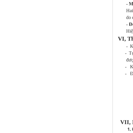
- M
Hai
do 
- Đ
Hiệ
VI, Th
- Khả nă
- Tự động
đượ
- Kết nố
- Đườn
+ Trườ
Chiều
Tổng 
+ Trườn
Chiều
Tổng 
VII, H
1, Điều