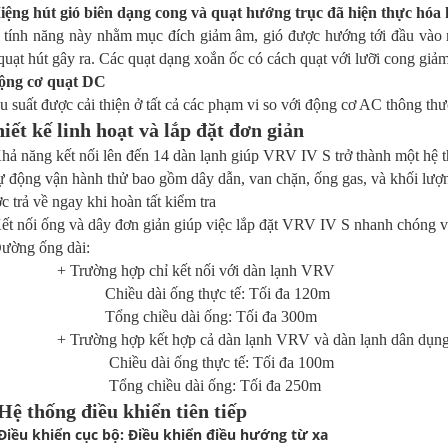
iệng hút gió biên dạng cong và quạt hướng trục đã hiện thực hóa 
 tính năng này nhằm mục đích giảm âm, gió được hướng tới đầu vào 
quạt hút gây ra. Các quạt dạng xoắn ốc có cách quạt với lưỡi cong giảm 
ộng cơ quạt DC
u suất được cải thiện ở tất cả các phạm vi so với động cơ AC thông thườ
iết kế linh hoạt và lắp đặt đơn giản
ng kết nối lên đến 14 dàn lạnh giúp VRV IV S trở thành một hệ th
 vận hành thử bao gồm dây dẫn, van chặn, ống gas, và khối lượng
c trả về ngay khi hoàn tất kiểm tra
i ống và dây đơn giản giúp việc lắp đặt VRV IV S nhanh chóng v
g ống dài:
ng hợp chỉ kết nối với dàn lạnh VRV
 dài ống thực tế: Tối đa 120m
chiều dài ống: Tối đa 300m
g hợp kết hợp cả dàn lạnh VRV và dàn lạnh dân dụng hoặc 
 dài ống thực tế: Tối đa 100m
chiều dài ống: Tối đa 250m
ệ thống điều khiển tiên tiếp
 khiển cục bộ: Điều khiển điều hướng từ xa