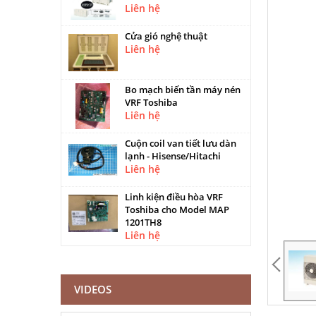
Liên hệ
Cửa gió nghệ thuật
Liên hệ
Bo mạch biến tần máy nén
VRF Toshiba
Liên hệ
Cuộn coil van tiết lưu dàn
lạnh - Hisense/Hitachi
Liên hệ
Linh kiện điều hòa VRF
Toshiba cho Model MAP
1201TH8
Liên hệ
VIDEOS