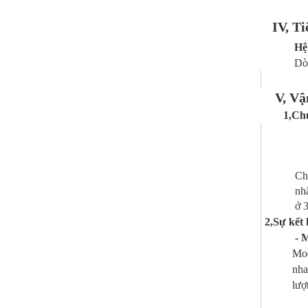
IV, T
Hệ
Dòng sả
V, Vậ
1,Ch
Chế độ ho
nhất và t
ở 3 mức
2,Sự kết 
- M
Mod
nha
lượ