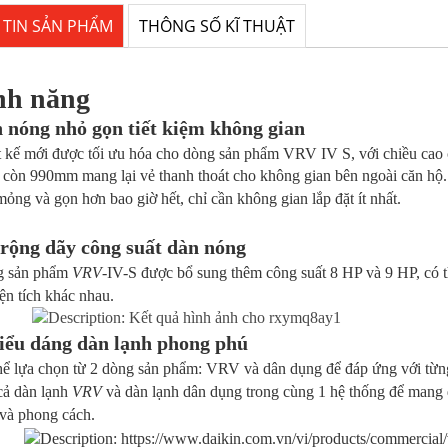
TIN SẢN PHẨM
THÔNG SỐ KĨ THUẬT
nh năng
n nóng nhỏ gọn tiết kiệm không gian
ợc tối ưu hóa cho dòng sản phẩm VRV IV S, với chiều cao c
mang lại vẻ thanh thoát cho không gian bên ngoài căn hộ. 
n hơn bao giờ hết, chỉ cần không gian lắp đặt
ít nhất.
rộng dãy công suất dàn nóng
 phẩm
VRV
-IV-S được bổ sung thêm công suất 8 HP và 9 HP, có 
h khác nhau.
iểu dáng dàn lạnh phong phú
 từ 2 dòng sản phẩm: VRV và dân dụng để đáp ứng với từng kiể
n lạnh
VRV
và dàn lạnh dân dụng trong cùng 1 hệ thống để mang 
ong cách.