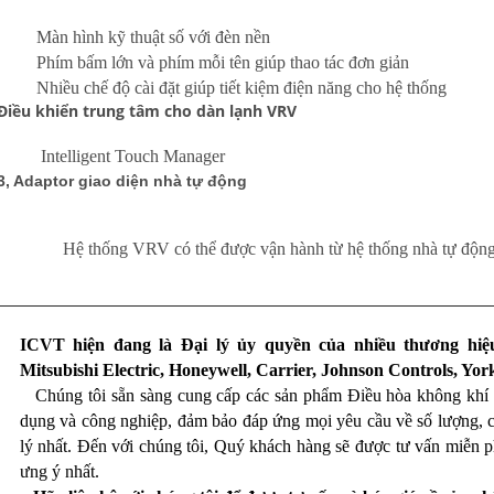
n hình kỹ thuật số với đèn nền
m bấm lớn và phím mỗi tên giúp thao tác đơn giản
ều chế độ cài đặt giúp tiết kiệm điện năng cho hệ thống
Điều khiển trung tâm cho dàn lạnh VRV
Intelligent Touch Manager
3, Adaptor giao diện nhà tự động
Hệ thống VRV có thể được vận hành từ hệ thống nhà tự đ
ộn
ICVT hiện đang là Đại lý ủy quyền của nhiều thương hiệu 
Mitsubishi Electric, Honeywell, Carrier, Johnson Controls, Yo
Chúng tôi sẵn sàng cung cấp các sản phẩm Điều hòa không khí v
dụng và công nghiệp, đảm bảo đáp ứng mọi yêu cầu về số lượng, ch
lý nhất. Đến với chúng tôi, Quý khách hàng sẽ được tư vấn miễn 
ưng ý nhất.