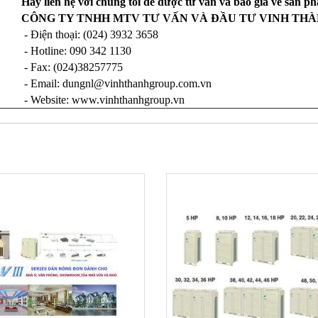
Hãy liên hệ với chúng tôi để được tư vấn và báo giá về sản p
CÔNG TY TNHH MTV TƯ VẤN VÀ ĐẦU TƯ VINH TH
- Điện thoại: (024) 3932 3658
- Hotline: 090 342 1130
- Fax: (024)38257775
- Email:
dungnl@vinhthanhgroup.com.vn
- Website: www.vinhthanhgroup.vn