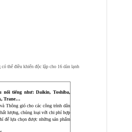
g
có thể điều khiển độc lập cho 16 dàn lạnh
nổi tiếng như: Daikin, Toshiba,
rk, Trane…
à Thông gió cho các công trình dân
ất lượng, chủng loại với chi phí hợp
phí để lựa chọn được những sản phẩm