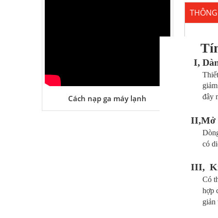
THÔNG 
Tí
I, Dà
Thiết kế mới đư
giảm còn 990mm 
đây mỏng và gọ
Cách nạp ga máy lạnh
II,Mở 
Dòng sản
có diện tíc
III, K
Có thể lựa chọn
hợp cả dà
giản và ph