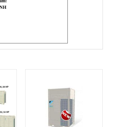
hẩm:
ÀNH